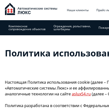
Jump
Главное
to
Наши клиенты
Прайс-л
navigation
меню
Комплексное
Ограждения, рольставни,
Пожарн
сопровождение объектов
шлагбаумы
Политика использова
Настоящая Политика использования cookie (далее – 
«Автоматические системы Люкс» и ее аффилированные
аналогичные технологии на сайте
aslux54.ru
(далее – 
Политика разработана в соответствии с Федеральны